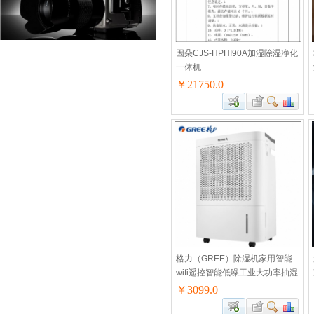
因朵CJS-HPHI90A加湿除湿净化
一体机
￥21750.0
格力（GREE）除湿机家用智能
wifi遥控智能低噪工业大功率抽湿
机地下室除湿祛湿除潮干燥机器
￥3099.0
60升/天DH60EIA1B