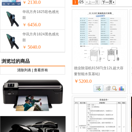
无外机安装免安装
2130.0
1
/
25
￥
华讯方舟1825彩色感光
鼓
6456.0
￥
华讯方舟1824黑色感光
鼓
5040.0
￥
浏览过的商品
德业除湿机8158T(含12L超大容
清除列表
|
查看所有
量智能水泵基站)
￥5200.0