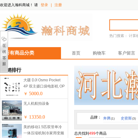
欢迎进入瀚科商城！
请
登录
|
注册
热门搜索：
计算
所有商品分类
首页
购物车
客户留言
热销排行
大疆 DJI Osmo Pocket
4P 双主摄口袋电影机 OP
灵眸手持数码云台相机便
5000.0
￥
携美颜摄像 Vlog套装
无人机航拍设备
13350.0
￥
品牌：
奔腾
史密斯
(1)
(3)
美的移动1.5匹双管单冷
一体压缩机制冷家用变频
总共找到
499
个商品