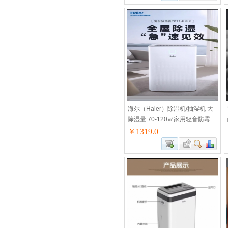
海尔（Haier）除湿机/抽湿机 大
除湿量 70-120㎡家用轻音防霉
抽湿器 吸湿器 地下室档案室 干
￥1319.0
燥机 干衣机 防潮 36L/天 CF36-
PJ1不支持WIFI