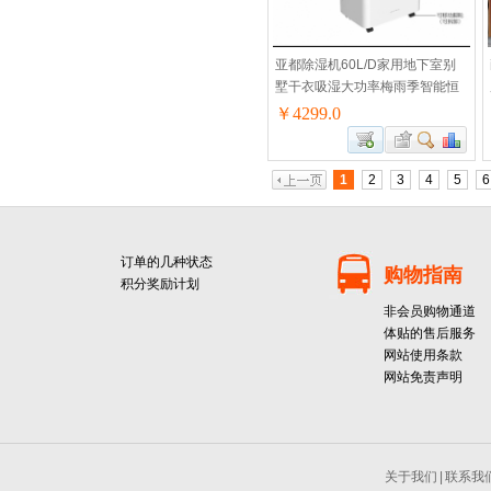
亚都除湿机60L/D家用地下室别
墅干衣吸湿大功率梅雨季智能恒
湿空气抽湿机YD-C860G 60L/天
￥4299.0
120-180㎡
1
2
3
4
5
6
订单的几种状态
购物指南
积分奖励计划
非会员购物通道
体贴的售后服务
网站使用条款
网站免责声明
关于我们
|
联系我