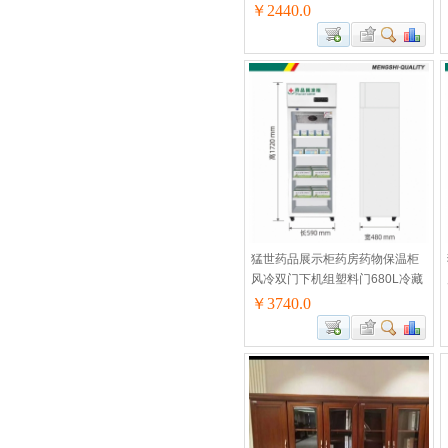
品阴凉柜MS-SF270L
￥2440.0
猛世药品展示柜药房药物保温柜
风冷双门下机组塑料门680L冷藏
药品阴凉柜MS-SF680L
￥3740.0