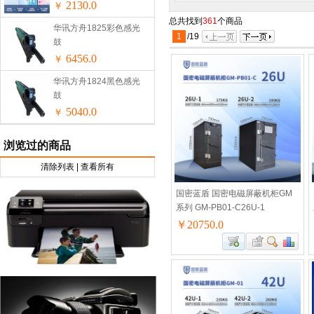
无外机安装免安装
2130.0
￥
总共找到
361
个商品
华讯方舟1825彩色感光
1
/
19
鼓
6456.0
￥
华讯方舟1824黑色感光
鼓
5040.0
￥
浏览过的商品
清除列表
|
查看所有
国密蓝盾 国密电磁屏蔽机柜GM
系列 GM-PB01-C26U-1
￥20750.0