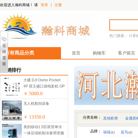
欢迎进入瀚科商城！
请
登录
|
注册
热门搜索：
计算
所有商品分类
首页
购物车
客户留言
热销排行
大疆 DJI Osmo Pocket
4P 双主摄口袋电影机 OP
灵眸手持数码云台相机便
5000.0
￥
携美颜摄像 Vlog套装
无人机航拍设备
13350.0
￥
分类名称：
其他柜类
金属质
美的移动1.5匹双管单冷
品牌：
福瑞
蓝鸟
(1)
(1)
一体压缩机制冷家用变频