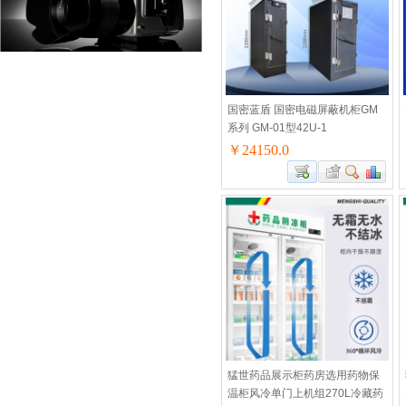
国密蓝盾 国密电磁屏蔽机柜GM
系列 GM-01型42U-1
￥24150.0
猛世药品展示柜药房选用药物保
温柜风冷单门上机组270L冷藏药