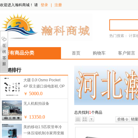
欢迎进入瀚科商城！
请
登录
|
注册
热门搜索：
计算
所有商品分类
首页
购物车
客户留言
热销排行
大疆 DJI Osmo Pocket
4P 双主摄口袋电影机 OP
灵眸手持数码云台相机便
5000.0
￥
携美颜摄像 Vlog套装
无人机航拍设备
总共找到
1
个商品
13350.0
￥
价格
销
美的移动1.5匹双管单冷
一体压缩机制冷家用变频