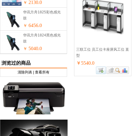
无外机安装免安装
2130.0
￥
华讯方舟1825彩色感光
鼓
6456.0
￥
华讯方舟1824黑色感光
鼓
5040.0
￥
三联工位 员工位卡座屏风工位 直
型
浏览过的商品
￥5540.0
清除列表
|
查看所有