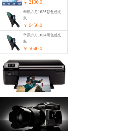
无外机安装免安装
2130.0
￥
华讯方舟1825彩色感光
鼓
6456.0
￥
华讯方舟1824黑色感光
鼓
5040.0
￥