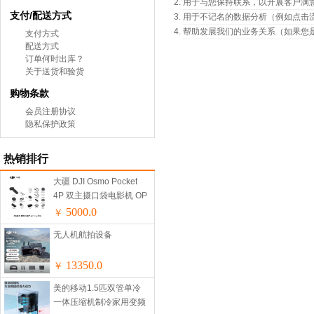
用于与您保持联系，以开展客户满
支付/配送方式
用于不记名的数据分析（例如点击
帮助发展我们的业务关系（如果您
支付方式
配送方式
订单何时出库？
关于送货和验货
购物条款
会员注册协议
隐私保护政策
热销排行
大疆 DJI Osmo Pocket
4P 双主摄口袋电影机 OP
灵眸手持数码云台相机便
5000.0
￥
携美颜摄像 Vlog套装
无人机航拍设备
13350.0
￥
美的移动1.5匹双管单冷
一体压缩机制冷家用变频